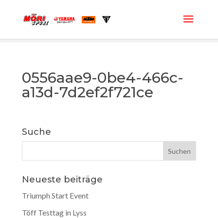
0556aae9-0be4-466c-
a13d-7d2ef2f721ce
Suche
Neueste beiträge
Triumph Start Event
Töff Testtag in Lyss