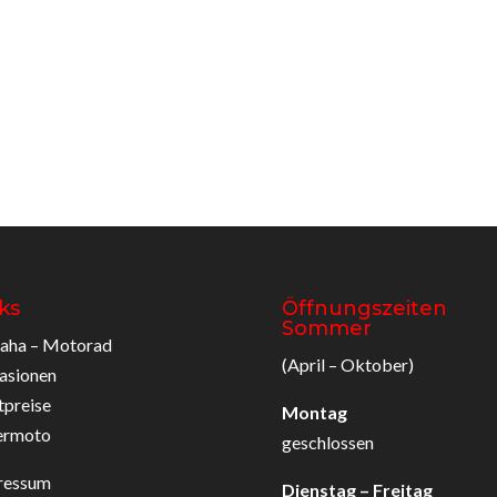
ks
Öffnungszeiten
Sommer
aha – Motorad
(April – Oktober)
asionen
tpreise
Montag
ermoto
geschlossen
ressum
Dienstag – Freitag