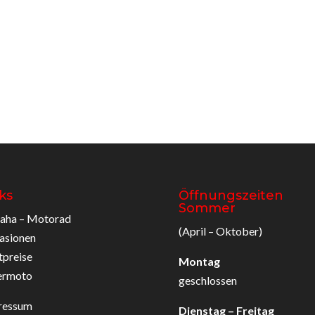
ks
Öffnungszeiten
Sommer
aha – Motorad
(April – Oktober)
asionen
tpreise
Montag
ermoto
geschlossen
ressum
Dienstag – Freitag