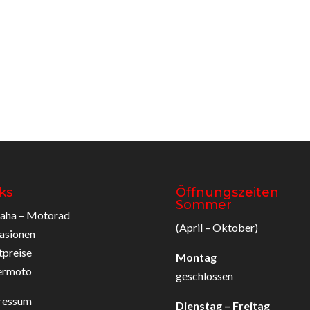
ks
Öffnungszeiten
Sommer
aha – Motorad
(April – Oktober)
asionen
tpreise
Montag
ermoto
geschlossen
ressum
Dienstag – Freitag