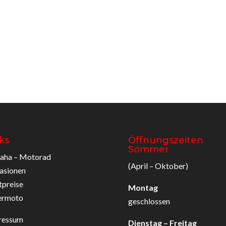
ks
Öffnungszeiten
Sommer
aha – Motorad
(April – Oktober)
asionen
tpreise
Montag
ermoto
geschlossen
ressum
Dienstag – Freitag