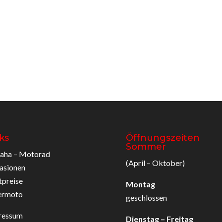
ks
Öffnungszeiten
Sommer
aha – Motorad
(April – Oktober)
asionen
tpreise
Montag
ermoto
geschlossen
ressum
Dienstag – Freitag