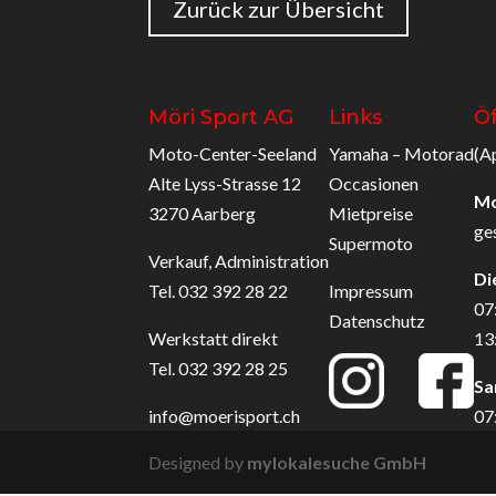
Zurück zur Übersicht
Möri Sport AG
Links
Ö
Moto-Center-Seeland
Yamaha – Motorad
(A
Alte Lyss-Strasse 12
Occasionen
M
3270 Aarberg
Mietpreise
ge
Supermoto
Verkauf, Administration
Di
Tel. 032 392 28 22
Impressum
07
Datenschutz
Werkstatt direkt
13
Tel. 032 392 28 25
Sa
info@moerisport.ch
07
Designed by
mylokalesuche GmbH