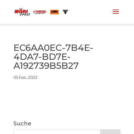
EC6AA0EC-7B4E-
4DA7-BD7E-
A192739B5B27
05.Feb..2023
Suche