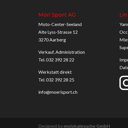
Möri Sport AG
Lin
Moto-Center-Seeland
Yam
Alte Lyss-Strasse 12
Occ
3270 Aarberg
Mie
Sup
Verkauf, Administration
Tel. 032 392 28 22
Imp
Dat
Werkstatt direkt
Tel. 032 392 28 25
info@moerisport.ch
Designed by
mylokalesuche GmbH