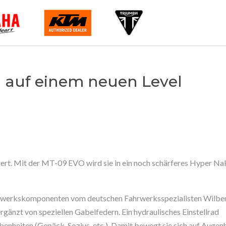
n auf einem neuen Level
ert. Mit der MT-09 EVO wird sie in ein noch schärferes Hyper N
rwerkskomponenten vom deutschen Fahrwerksspezialisten Wilber
 ergänzt von speziellen Gabelfedern. Ein hydraulisches Einstellrad
ebenheiten (Gepäck, Sozius, etc.). Damit bewegt sie sich auf Auge