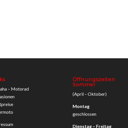
ks
Öffnungszeiten
Sommer
aha – Motorad
(April – Oktober)
asionen
tpreise
Montag
ermoto
geschlossen
ressum
Dienstag – Freitag