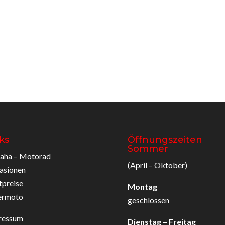
ks
Öffnungszeiten
Sommer
aha – Motorad
(April – Oktober)
asionen
tpreise
Montag
ermoto
geschlossen
ressum
Dienstag – Freitag