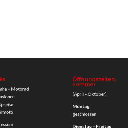
ks
Öffnungszeiten
Sommer
aha – Motorad
(April – Oktober)
asionen
tpreise
Montag
ermoto
geschlossen
ressum
Dienstag – Freitag