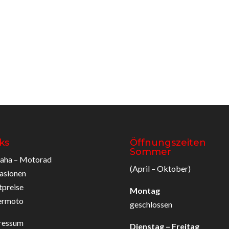
ks
Öffnungszeiten
Sommer
aha – Motorad
(April – Oktober)
asionen
tpreise
Montag
ermoto
geschlossen
ressum
Dienstag – Freitag